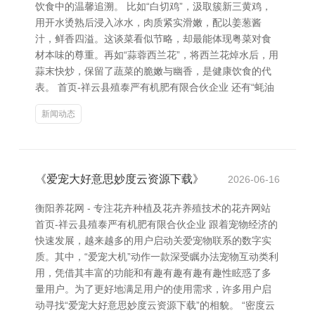
饮食中的温馨追溯。 比如“白切鸡”，汲取簇新三黄鸡，
用开水烫熟后浸入冰水，肉质紧实滑嫩，配以姜葱酱
汁，鲜香四溢。这谈菜看似节略，却最能体现粤菜对食
材本味的尊重。再如“蒜蓉西兰花”，将西兰花焯水后，用
蒜末快炒，保留了蔬菜的脆嫩与幽香，是健康饮食的代
表。 首页-祥云县殖泰严有机肥有限合伙企业 还有“蚝油
新闻动态
《爱宠大好意思妙度云资源下载》
2026-06-16
衡阳养花网 - 专注花卉种植及花卉养殖技术的花卉网站
首页-祥云县殖泰严有机肥有限合伙企业 跟着宠物经济的
快速发展，越来越多的用户启动关爱宠物联系的数字实
质。其中，“爱宠大机”动作一款深受瞩办法宠物互动类利
用，凭借其丰富的功能和有趣有趣有趣有趣性眩惑了多
量用户。为了更好地满足用户的使用需求，许多用户启
动寻找“爱宠大好意思妙度云资源下载”的相貌。 “密度云