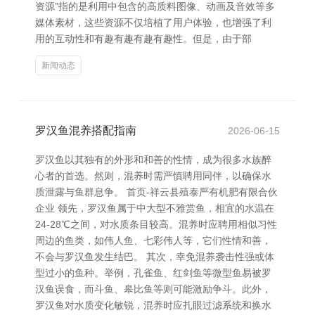
资源”指的是利用中包含的高质料图像、动画及音效等多
媒体素材，这些资源不仅培植了用户体验，也增强了利
用的互动性和有趣有趣有趣有趣性。但是，由于部
新闻动态
罗汉鱼混养搭配指南
2026-06-15
罗汉鱼以其独有的外形和和善的性情，成为很多水族醉
心者的首选。然则，混养时需严慎聘用同伴，以确保水
质泄露与鱼群息争。 首页-祥云县殖泰严有机肥有限合伙
企业 领先，罗汉鱼属于中大型不雅赏鱼，相宜的水温在
24-28℃之间，对水质条目较高。混养时应聘用相似习性
周边的鱼类，如伟人鱼、七彩伟人等，它们性情和善，
不会与罗汉鱼发生结巴。 其次，幸免混养袭击性强或体
型过小的鱼种。举例，孔雀鱼、红剑鱼等微型鱼易被罗
汉鱼误食，而斗鱼、皋比鱼等则可能激励争斗。此外，
罗汉鱼对水质变化敏锐，混养时应扎眼过滤系统和换水