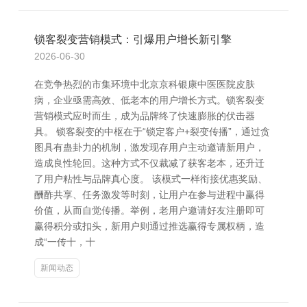
锁客裂变营销模式：引爆用户增长新引擎
2026-06-30
在竞争热烈的市集环境中北京京科银康中医医院皮肤
病，企业亟需高效、低老本的用户增长方式。锁客裂变
营销模式应时而生，成为品牌终了快速膨胀的伏击器
具。 锁客裂变的中枢在于“锁定客户+裂变传播”，通过贪
图具有蛊卦力的机制，激发现存用户主动邀请新用户，
造成良性轮回。这种方式不仅裁减了获客老本，还升迁
了用户粘性与品牌真心度。 该模式一样衔接优惠奖励、
酬酢共享、任务激发等时刻，让用户在参与进程中赢得
价值，从而自觉传播。举例，老用户邀请好友注册即可
赢得积分或扣头，新用户则通过推选赢得专属权柄，造
成“一传十，十
新闻动态