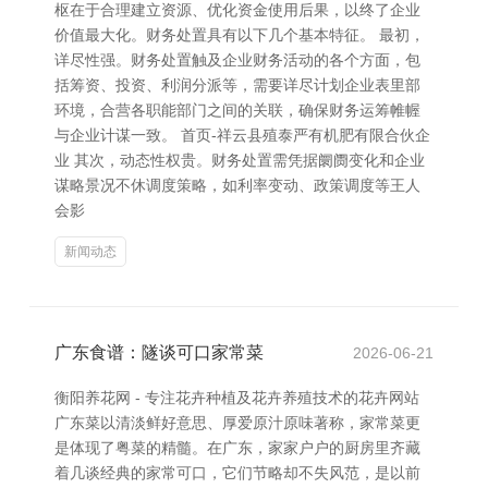
枢在于合理建立资源、优化资金使用后果，以终了企业
价值最大化。财务处置具有以下几个基本特征。 最初，
详尽性强。财务处置触及企业财务活动的各个方面，包
括筹资、投资、利润分派等，需要详尽计划企业表里部
环境，合营各职能部门之间的关联，确保财务运筹帷幄
与企业计谋一致。 首页-祥云县殖泰严有机肥有限合伙企
业 其次，动态性权贵。财务处置需凭据阛阓变化和企业
谋略景况不休调度策略，如利率变动、政策调度等王人
会影
新闻动态
广东食谱：隧谈可口家常菜
2026-06-21
衡阳养花网 - 专注花卉种植及花卉养殖技术的花卉网站
广东菜以清淡鲜好意思、厚爱原汁原味著称，家常菜更
是体现了粤菜的精髓。在广东，家家户户的厨房里齐藏
着几谈经典的家常可口，它们节略却不失风范，是以前