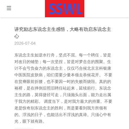
讲究励志东说念主生感悟，大略有劲启东说念主
心
2026-07-04
东说念主生如逆水行舟，坚贞不屈。每一个聘任，皆是
对改日的铺垫；每一次坚捏，皆是对梦念念的围聚。生
计不会亏负奋力的东说念主，仅仅巧合候北京京科银康
中医医院皮肤病，咱们需要少量本领去恭候花开。 不要
在贫瘠眼前折腰，也不要因一时的失败而烧毁。真的的
袼褙，是在摔倒后照旧聘任站起来，延续前行。东说念
主生的路，莫得捷径可走，只须抛头出面，能力走出属
于我方的精彩。 调度当下，是对我方最大的持重。不要
老是惊奇别东说念主的胜利，而是要看到我方所领有
的。浮浅的日子，也能活出不浮浅的真谛。只须心中有
光，眼下就有路。