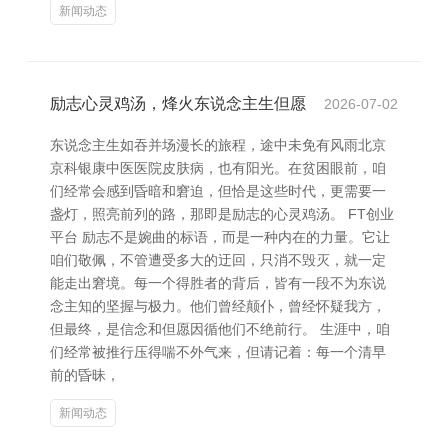
新闻动态
励志心灵鸡汤，烽火东说念主生但愿
2026-07-02
东说念主生如吞并场漫长的旅程，途中未免有风雨北京
京科银康中医医院皮肤病，也有阳光。在贫困眼前，咱
们经常会感到昏暗和窘迫，但恰是这些时代，更需要一
盏灯，照亮前列的路，那即是励志的心灵鸡汤。 FT创业
平台 励志不是婉曲的标语，而是一种内在的力量。它让
咱们敬佩，不管遭受多大的迂回，只消不毁灭，就一定
能走出窘境。每一个得胜者的背后，皆有一段不为东说
念主知的坚握与极力。他们曾经颠仆，曾经怀疑我方，
但最终，是信念和但愿因循他们不绝前行。 生涯中，咱
们经常被推行压得喘不外气来，但请记着：每一个清早
前的昏昧，
新闻动态