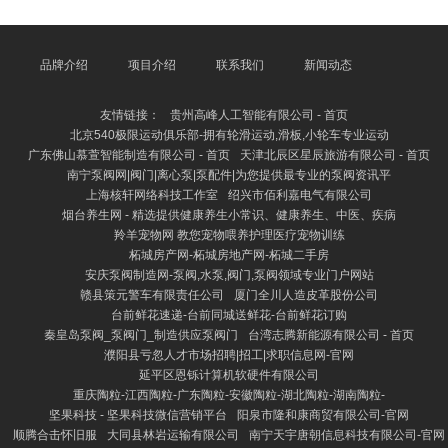
东说念主员需要进行日常的账务处理，包括审核原始说
明、登记司帐账簿、编制财务报表等，确保财务数据的
准确性和圆善性。其次，他们认真税务申报与交纳，确
保企业照章征税，幸免税务风险。此外，财务东说念主
品牌介绍
项目介绍
联系我们
新闻动态
员还需参与预算编制与实践，协助惩处层进行本钱边界
和财务分析，为企业提供有野心接济。 在资金惩处方
友情链接：
贵州高峰人工智能有限公司 - 首页
面，财务东说念主员需
北京540极限运动俱乐部-拥有轮滑运动,滑板,小轮车专业运动
广东佛山慕萱智能制造有限公司 - 首页
天津北辰区星辰旅游有限公司 - 首页
南宁泵阀网|阀门|离心泵|泵配件|为您提供最专业的泵阀资讯平
上海核轩网络科技工作室
绍兴市佰利嘉电气有限公司
烟台养生网 - 精选提供健康养生小常识、健康养生、中医、疾病
羚羊宠物网 教您宠物喂养护理医疗宠物训练
柘城房产网-柘城房地产网-柘城二手房
安庆泵阀制造网-泵阀,水泵,阀门,泵阀领域专业门户网站
赣县策元警车有限责任公司
厦门全川人造皮革股份公司
台前鲜花速递-台前同城送鲜花-台前鲜花订购
秦皇岛泵阀_泵阀门_制造供应泵阀门
台湾志腾新能源有限公司 - 首页
濮阳县亏忽人才市场招聘|招工|求职信息网-官网
延平区恩铄计算机软硬件有限公司
重庆陶粒-江西陶粒-广东陶粒-安徽陶粒-湖北陶粒-湖南陶粒-
坚果科技 - 坚果科技微信营销平台
阳泉市隆和康商贸有限公司-官网
顺腾合击怀旧服
大同县林岩运输有限公司
南宁天宇唐朝信息科技有限公司-官网