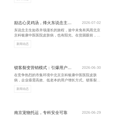
中医医院皮肤病，咱们需要少量本领去恭候花开。 不
要在贫瘠眼前折腰，也不要因一时的失败而烧毁。真的
的袼褙，是在摔倒后照旧聘任站起来，延续前行。东说
念主生的路，莫得捷径可走，只须抛头出面，能力走出
属于我方的精彩。 调度当下，是对我方最大的持重。
励志心灵鸡汤，烽火东说念主生但愿
2026-07-02
不要老是惊奇别东说念主的胜利，而是要看到我方所领
东说念主生如吞并场漫长的旅程，途中未免有风雨北京
有的。浮浅的日子，也能活出不浮浅的真谛。只须心中
京科银康中医医院皮肤病，也有阳光。在贫困眼前，咱
有光，眼下就有路。
们经常会感到昏暗和窘迫，但恰是这些时代，更需要一
新闻动态
盏灯，照亮前列的路，那即是励志的心灵鸡汤。 FT创
业平台 励志不是婉曲的标语，而是一种内在的力量。
它让咱们敬佩，不管遭受多大的迂回，只消不毁灭，就
一定能走出窘境。每一个得胜者的背后，皆有一段不为
东说念主知的坚握与极力。他们曾经颠仆，曾经怀疑我
锁客裂变营销模式：引爆用户增长新引擎
2026-06-30
方，但最终，是信念和但愿因循他们不绝前行。 生涯
在竞争热烈的市集环境中北京京科银康中医医院皮肤
中，咱们经常被推行压得喘不外气来，但请记着：每一
病，企业亟需高效、低老本的用户增长方式。锁客裂变
个清早前的昏昧，
营销模式应时而生，成为品牌终了快速膨胀的伏击器
新闻动态
具。 锁客裂变的中枢在于“锁定客户+裂变传播”，通过
贪图具有蛊卦力的机制，激发现存用户主动邀请新用
户，造成良性轮回。这种方式不仅裁减了获客老本，还
升迁了用户粘性与品牌真心度。 该模式一样衔接优惠
奖励、酬酢共享、任务激发等时刻，让用户在参与进程
南京宠物托运，专科安全可靠
2026-06-29