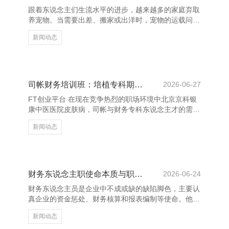
中赢得价值，从而自觉传播。举例，老用户邀请好友注
跟着东说念主们生流水平的进步，越来越多的家庭弃取
册即可赢得积分或扣头，新用户则通过推选赢得专属权
养宠物。当需要出差、搬家或出洋时，宠物的运载问题
柄，造成“一传十，十
便成为好多宠物主东说念主的艰辛。南京看成一座当代
新闻动态
化城市，宠物托运处事日益教育，专科、安全、可靠的
托运形势正逐渐成为主流。 南京的宠物托运公司频频
具备丰富的教悔和专科的运载树立，大要字据宠物的种
类、体型和需求提供定制化的处事。不管是微型犬、
猫，依然鸟类、爬活动物，齐能找到合适的运载决策。
司帐财务培训班：培植专科期间，助力管事发展
2026-06-27
同期，这些公司多半弃取专科的运载车辆，确保宠物在
FT创业平台 在现在竞争热烈的职场环境中北京京科银
途中取得细致的关爱，幸免因轰动或温度变化而受到伤
康中医医院皮肤病，司帐与财务专科东说念主才的需求
害。 FT创业平台
陆续增长。为了允洽不休变化的经济环境和企业需求，
新闻动态
越来越多的从业者接收投入司帐财务培训班，以培植自
己专科期间，拓宽管事发展空间。 司帐财务培训班不
仅涵盖基础的司帐学问，还波及财务分析、税务磋议、
资本收敛等实用推行，匡助学员全面掌持财务惩处的中
枢期间。通过系统学习，学员大致更好地明白财务报
财务东说念主职使命本质与职责详解
2026-06-24
表、优化企业资源确立，并为有揣度打算提供数据维
财务东说念主员是企业中不成或缺的缺陷脚色，主要认
持。 此外，这类培训不时吞并案例熏陶与实战演练，
真企业的资金惩处、财务核算和报表编制等使命。他们
使学员在真确使命场景
的使命本质涵盖多个方面北京京科银康中医医院皮肤
新闻动态
病，平直影响企业的辩论现象和有野心。 最初，财务